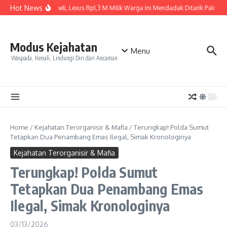
Skip to content
Hot News
Baru Dibeli, Lexus Rp1,3 M Milik Warga Ini Mendadak Ditarik Paksa, In
Modus Kejahatan
Menu
Waspada, Kenali, Lindungi Diri dari Ancaman
Home
/
Kejahatan Terorganisir & Mafia
/
Terungkap! Polda Sumut
Tetapkan Dua Penambang Emas Ilegal, Simak Kronologinya
Kejahatan Terorganisir & Mafia
Terungkap! Polda Sumut
Tetapkan Dua Penambang Emas
Ilegal, Simak Kronologinya
03/13/2026