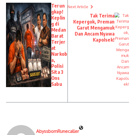
Terun
Next Article
gkap!
Tak Terima
Keplin
Kepergok, Preman
g di
Garut Mengamuk
Medan
Dan Ancam Nyawa
Barat
Kapolsek!
Terjer
at
Narkob
a,
Polisi
Sita 3
Ons
Sabu
AbyssbornRunecaller