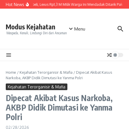
Skip to content
Hot News
Baru Dibeli, Lexus Rp1,3 M Milik Warga Ini Mendadak Ditarik Paksa, In
Modus Kejahatan
Menu
Waspada, Kenali, Lindungi Diri dari Ancaman
Home
/
Kejahatan Terorganisir & Mafia
/
Dipecat Akibat Kasus
Narkoba, AKBP Didik Dimutasi ke Yanma Polri
Kejahatan Terorganisir & Mafia
Dipecat Akibat Kasus Narkoba,
AKBP Didik Dimutasi ke Yanma
Polri
02/28/2026