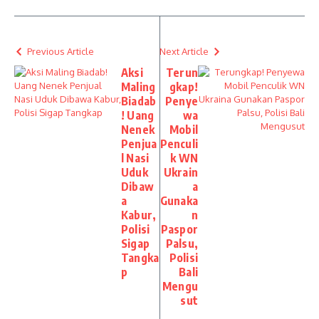
Previous Article
Next Article
Aksi
Terun
Maling
gkap!
Biadab
Penye
! Uang
wa
Nenek
Mobil
Penjua
Penculi
l Nasi
k WN
Uduk
Ukrain
Dibaw
a
a
Gunaka
Kabur,
n
Polisi
Paspor
Sigap
Palsu,
Tangka
Polisi
p
Bali
Mengu
sut