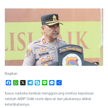
Bagikan
Facebook
WhatsApp
X
Telegram
Skype
Line
Messenger
Share
Kasus narkoba kembali mengguncang institusi kepolisian
setelah AKBP Didik resmi dipecat dari jabatannya akibat
keterlibatannya.