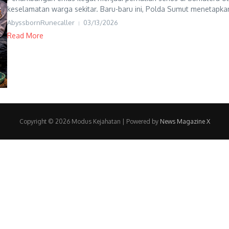
keselamatan warga sekitar. Baru-baru ini, Polda Sumut menetapkan
AbyssbornRunecaller
03/13/2026
Read More
Copyright © 2026 Modus Kejahatan | Powered by
News Magazine X