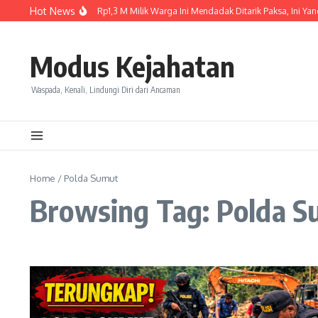
Skip to content
Hot News
Baru Dibeli, Lexus Rp1,3 M Milik Warga Ini Mendadak Ditarik Paksa, Ini Yang
Modus Kejahatan
Waspada, Kenali, Lindungi Diri dari Ancaman
Home
/
Polda Sumut
Browsing Tag: Polda 