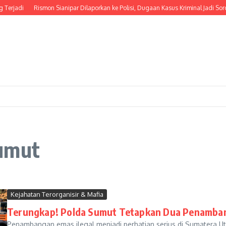
 Terjadi
Rismon Sianipar Dilaporkan ke Polisi, Dugaan Kasus Kriminal Jadi Soro
Sumut
Kejahatan Terorganisir & Mafia
Terungkap! Polda Sumut Tetapkan Dua Penambang
Penambangan emas ilegal menjadi perhatian serius di Sumatera U