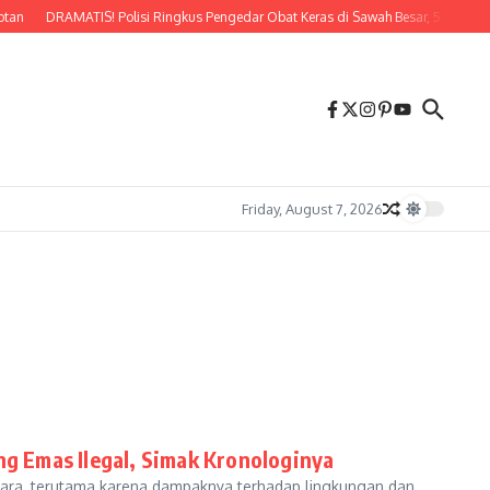
tan
DRAMATIS! Polisi Ringkus Pengedar Obat Keras di Sawah Besar, 5 Tersangk
Friday, August 7, 2026
 Emas Ilegal, Simak Kronologinya
tara, terutama karena dampaknya terhadap lingkungan dan