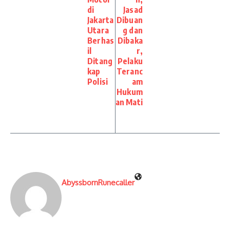
di
Jasad
Jakarta
Dibuan
Utara
g dan
Berhas
Dibaka
il
r,
Ditang
Pelaku
kap
Teranc
Polisi
am
Hukum
an Mati
AbyssbornRunecaller