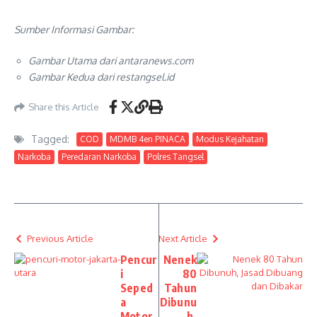
Sumber Informasi Gambar:
Gambar Utama dari antaranews.com
Gambar Kedua dari restangsel.id
Share this Article
Tagged:
COD
MDMB 4en PINACA
Modus Kejahatan
Narkoba
Peredaran Narkoba
Polres Tangsel
Previous Article
Next Article
Pencur
Nenek
i
80
Seped
Tahun
a
Dibunu
Motor
h,