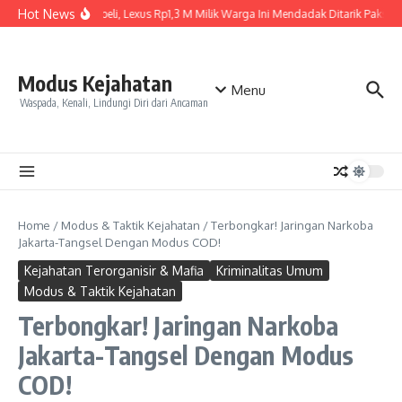
Skip to content
Hot News
Baru Dibeli, Lexus Rp1,3 M Milik Warga Ini Mendadak Ditarik Paksa, I
Modus Kejahatan
Menu
Waspada, Kenali, Lindungi Diri dari Ancaman
Home
/
Modus & Taktik Kejahatan
/
Terbongkar! Jaringan Narkoba
Jakarta-Tangsel Dengan Modus COD!
Kejahatan Terorganisir & Mafia
Kriminalitas Umum
Modus & Taktik Kejahatan
Terbongkar! Jaringan Narkoba
Jakarta-Tangsel Dengan Modus
COD!