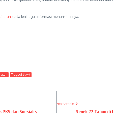
ahatan
serta berbagai informasi menarik lainnya.
hatan
Tragedi Sawit
Next Article
 PKS dan Spesialis
Nenek 72 Tahun di