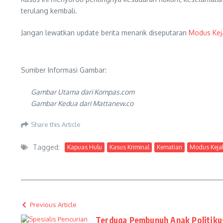
terulang kembali.
Jangan lewatkan update berita menarik diseputaran
Modus Kej
Sumber Informasi Gambar:
Gambar Utama dari Kompas.com
Gambar Kedua dari Mattanew.co
Share this Article
Tagged:
Kapuas Hulu
Kasus Kriminal
Kematian
Modus Keja
Previous Article
Terduga Pembunuh Anak Politikus