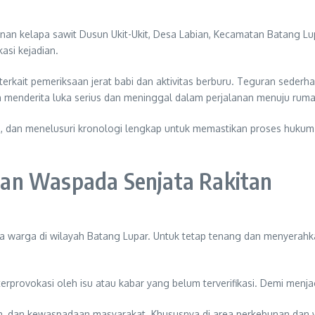
nan kelapa sawit Dusun Ukit-Ukit, Desa Labian, Kecamatan Batang L
kasi kejadian.
 terkait pemeriksaan jerat babi dan aktivitas berburu. Teguran sederh
n menderita luka serius dan meninggal dalam perjalanan menuju rumah
ksi, dan menelusuri kronologi lengkap untuk memastikan proses hukum
an Waspada Senjata Rakitan
a warga di wilayah Batang Lupar. Untuk tetap tenang dan menyerah
erprovokasi oleh isu atau kabar yang belum terverifikasi. Demi menj
 dan kewaspadaan masyarakat. Khususnya di area perkebunan dan wilay