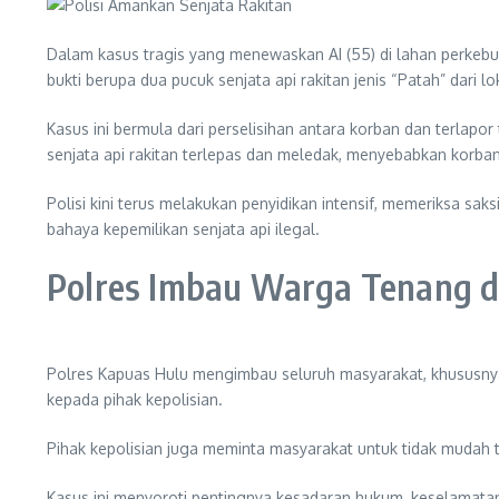
Dalam kasus tragis yang menewaskan AI (55) di lahan perkebu
bukti berupa dua pucuk senjata api rakitan jenis “Patah” dari lo
Kasus ini bermula dari perselisihan antara korban dan terlapor
senjata api rakitan terlepas dan meledak, menyebabkan korba
Polisi kini terus melakukan penyidikan intensif, memeriksa sa
bahaya kepemilikan senjata api ilegal.
Polres Imbau Warga Tenang d
Polres Kapuas Hulu mengimbau seluruh masyarakat, khususny
kepada pihak kepolisian.
Pihak kepolisian juga meminta masyarakat untuk tidak mudah t
Kasus ini menyoroti pentingnya kesadaran hukum, keselamatan,