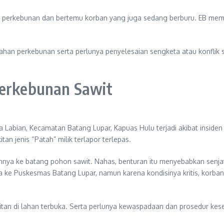
ahan perkebunan dan bertemu korban yang juga sedang berburu. EB mem
lahan perkebunan serta perlunya penyelesaian sengketa atau konfli
Perkebunan Sawit
a Labian, Kecamatan Batang Lupar, Kapuas Hulu terjadi akibat insiden
kitan jenis “Patah” milik terlapor terlepas.
ya ke batang pohon sawit. Nahas, benturan itu menyebabkan senjat
a ke Puskesmas Batang Lupar, namun karena kondisinya kritis, korba
rakitan di lahan terbuka. Serta perlunya kewaspadaan dan prosedur k