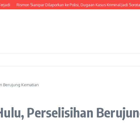
di
Rismon Sianipar Dilaporkan ke Polisi, Dugaan Kasus Kriminal Jadi Sorotan
an Berujung Kematian
ulu, Perselisihan Beruju