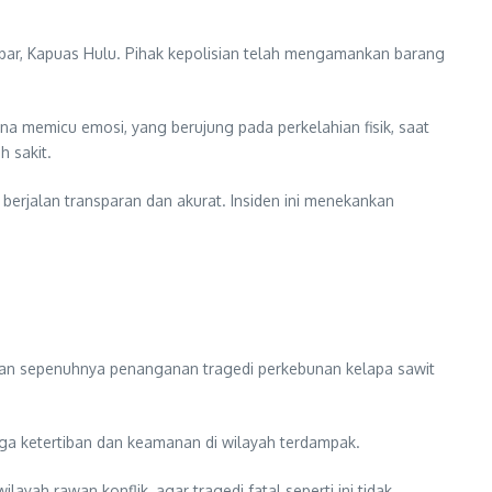
upar, Kapuas Hulu. Pihak kepolisian telah mengamankan barang
ana memicu emosi, yang berujung pada perkelahian fisik, saat
 sakit.
 berjalan transparan dan akurat. Insiden ini menekankan
kan sepenuhnya penanganan tragedi perkebunan kelapa sawit
aga ketertiban dan keamanan di wilayah terdampak.
ah rawan konflik, agar tragedi fatal seperti ini tidak