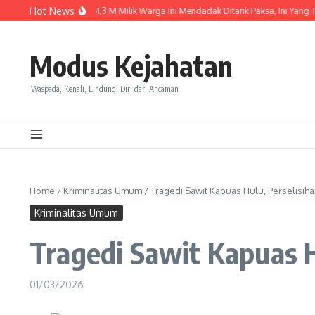
Skip to content
Hot News
Baru Dibeli, Lexus Rp1,3 M Milik Warga Ini Mendadak Ditarik Paksa, Ini Yang Terja
Modus Kejahatan
Waspada, Kenali, Lindungi Diri dari Ancaman
Home
/
Kriminalitas Umum
/
Tragedi Sawit Kapuas Hulu, Perselisih
Kriminalitas Umum
Tragedi Sawit Kapuas H
01/03/2026