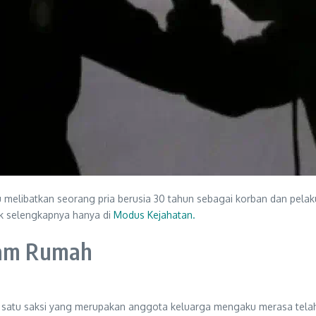
elibatkan seorang pria berusia 30 tahun sebagai korban dan pelaku b
k selengkapnya hanya di
Modus Kejahatan
.
alam Rumah
h satu saksi yang merupakan anggota keluarga mengaku merasa telah 