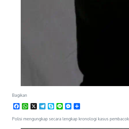
Bagikan
Facebook
WhatsApp
X
Telegram
Skype
Line
Messenger
Share
Polisi mengungkap secara lengkap kronologi kasus pembacokan