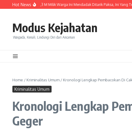
Skip to content
Hot News
ru Dibeli, Lexus Rp1,3 M Milik Warga Ini Mendadak Ditarik Paksa, Ini Yang Terjadi
Modus Kejahatan
Waspada, Kenali, Lindungi Diri dari Ancaman
Home
/
Kriminalitas Umum
/
Kronologi Lengkap Pembacokan Di Cak
Kriminalitas Umum
Kronologi Lengkap Pem
Geger