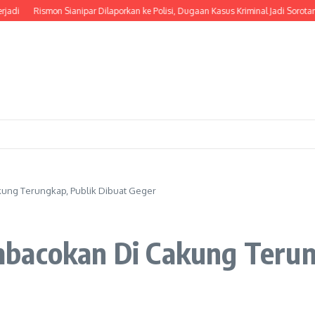
Rismon Sianipar Dilaporkan ke Polisi, Dugaan Kasus Kriminal Jadi Sorotan
D
ung Terungkap, Publik Dibuat Geger
bacokan Di Cakung Terun