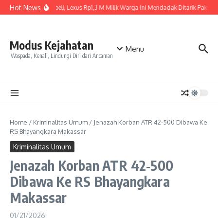
Skip to content
Hot News
Baru Dibeli, Lexus Rp1,3 M Milik Warga Ini Mendadak Ditarik Paksa, I
Modus Kejahatan
Menu
Waspada, Kenali, Lindungi Diri dari Ancaman
Home
/
Kriminalitas Umum
/
Jenazah Korban ATR 42‑500 Dibawa Ke
RS Bhayangkara Makassar
Kriminalitas Umum
Jenazah Korban ATR 42‑500
Dibawa Ke RS Bhayangkara
Makassar
01/21/2026