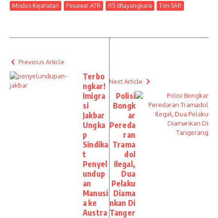
Modus Kejahatan
Pesawat ATR
RS Bhayangkara
Tim SAR
Previous Article
Terbo
Next Article
ngkar!
Imigra
Polisi
si
Bongk
Jakbar
ar
Ungka
Pereda
p
ran
Sindika
Trama
t
dol
Penyel
Ilegal,
undup
Dua
an
Pelaku
Manusi
Diama
a ke
nkan Di
Austra
Tanger