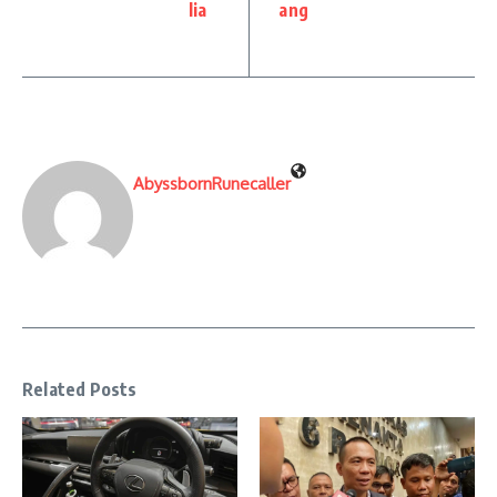
lia
ang
AbyssbornRunecaller
Related Posts