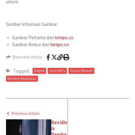
umum.
Sumber Informasi Gambar:
Gambar Pertama dari
tempo.co
Gambar Kedua dari
tempo.co
Share this Article
Tagged:
Depok
Guru MTs
Kasus Mesum
Modus Kejahatan
Previous Article
Residiv
is
Pembo