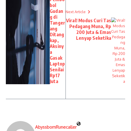
bol
Gudan
Next Article
g di
Viral! Modus Curi Tas
Tanger
Pedagang Muna, Rp
ang
200 Juta & Emas
Ditang
Lenyap Seketika
kap,
Aksiny
a
Gasak
Laptop
Senilai
Rp17
Juta
AbyssbornRunecaller