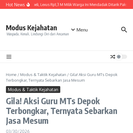
Skip to content
Hot News
Baru Dibeli, Lexus Rp1,3 M Milik Warga Ini Mendadak Ditarik Paksa, In
Modus Kejahatan
Menu
Waspada, Kenali, Lindungi Diri dari Ancaman
Home
/
Modus & Taktik Kejahatan
/
Gila! Aksi Guru MTs Depok
Terbongkar, Ternyata Sebarkan Jasa Mesum
Modus & Taktik Kejahatan
Gila! Aksi Guru MTs Depok
Terbongkar, Ternyata Sebarkan
Jasa Mesum
03/30/2026