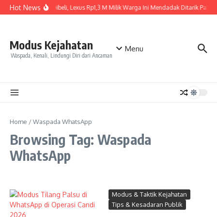
Skip to content
Hot News
Baru Dibeli, Lexus Rp1,3 M Milik Warga Ini Mendadak Ditarik Paksa, 
Modus Kejahatan
Menu
Waspada, Kenali, Lindungi Diri dari Ancaman
Home
/
Waspada WhatsApp
Browsing Tag: Waspada
WhatsApp
Modus & Taktik Kejahatan
Tips & Kesadaran Publik