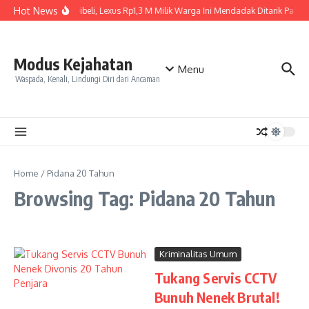
Skip to content
Hot News
Baru Dibeli, Lexus Rp1,3 M Milik Warga Ini Mendadak Ditarik Paksa, 
Modus Kejahatan
Menu
Waspada, Kenali, Lindungi Diri dari Ancaman
Home
/
Pidana 20 Tahun
Browsing Tag: Pidana 20 Tahun
Kriminalitas Umum
Tukang Servis CCTV
Bunuh Nenek Brutal!