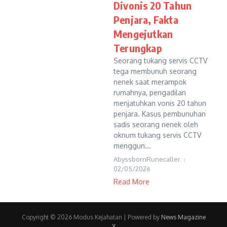
Divonis 20 Tahun
Penjara, Fakta
Mengejutkan
Terungkap
Seorang tukang servis CCTV
tega membunuh seorang
nenek saat merampok
rumahnya, pengadilan
menjatuhkan vonis 20 tahun
penjara. Kasus pembunuhan
sadis seorang nenek oleh
oknum tukang servis CCTV
menggun...
AbyssbornRunecaller
02/05/2026
Read More
Copyright © 2026 Modus Kejahatan | Powered by
News Magazine
X