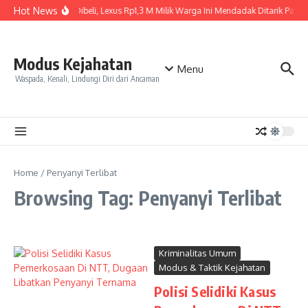
Skip to content
Hot News
Baru Dibeli, Lexus Rp1,3 M Milik Warga Ini Mendadak Ditarik Paksa,
Modus Kejahatan
Menu
Waspada, Kenali, Lindungi Diri dari Ancaman
Home
/
Penyanyi Terlibat
Browsing Tag: Penyanyi Terlibat
Kriminalitas Umum
Modus & Taktik Kejahatan
Polisi Selidiki Kasus