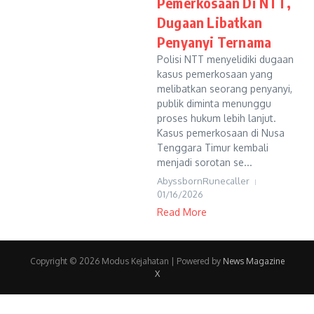
Pemerkosaan Di NTT,
Dugaan Libatkan
Penyanyi Ternama
Polisi NTT menyelidiki dugaan
kasus pemerkosaan yang
melibatkan seorang penyanyi,
publik diminta menunggu
proses hukum lebih lanjut.
Kasus pemerkosaan di Nusa
Tenggara Timur kembali
menjadi sorotan se...
AbyssbornRunecaller
01/16/2026
Read More
Copyright © 2026 Modus Kejahatan | Powered by
News Magazine
X