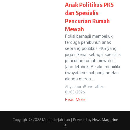
Anak Politikus PKS
dan Spesialis
Pencurian Rumah
Mewah
Polisi berhasil membekuk
terduga pembunuh anak
seorang politikus PKS yang
juga dikenal sebagai spesialis
pencurian rumah mewah di
Jabodetabek. Pelaku memiliki
riwayat kriminal panjang dan
diduga meren...
AbyssbornRunecaller
01/03/2026
Read More
Copyright © 2026 Modus Kejahatan | Powered by
News Magazine
X