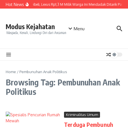
Skip to content
Hot News
Baru Dibeli, Lexus Rp1,3 M Milik Warga Ini Mendadak Ditarik Paksa, 
Modus Kejahatan
Menu
Waspada, Kenali, Lindungi Diri dari Ancaman
Home
/
Pembunuhan Anak Politikus
Browsing Tag: Pembunuhan Anak
Politikus
Kriminalitas Umum
Terduga Pembunuh