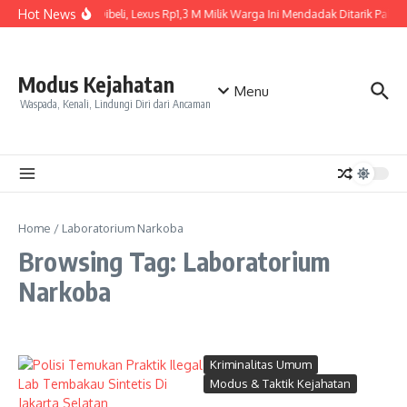
Skip to content
Hot News
Baru Dibeli, Lexus Rp1,3 M Milik Warga Ini Mendadak Ditarik Paksa, 
Modus Kejahatan
Menu
Waspada, Kenali, Lindungi Diri dari Ancaman
Home
/
Laboratorium Narkoba
Browsing Tag: Laboratorium
Narkoba
Kriminalitas Umum
Modus & Taktik Kejahatan