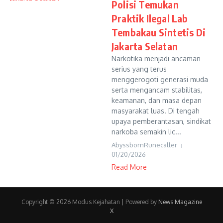
Polisi Temukan
Praktik Ilegal Lab
Tembakau Sintetis Di
Jakarta Selatan
Narkotika menjadi ancaman
serius yang terus
menggerogoti generasi muda
serta mengancam stabilitas,
keamanan, dan masa depan
masyarakat luas. Di tengah
upaya pemberantasan, sindikat
narkoba semakin lic...
AbyssbornRunecaller
01/20/2026
Read More
Copyright © 2026 Modus Kejahatan | Powered by
News Magazine
X