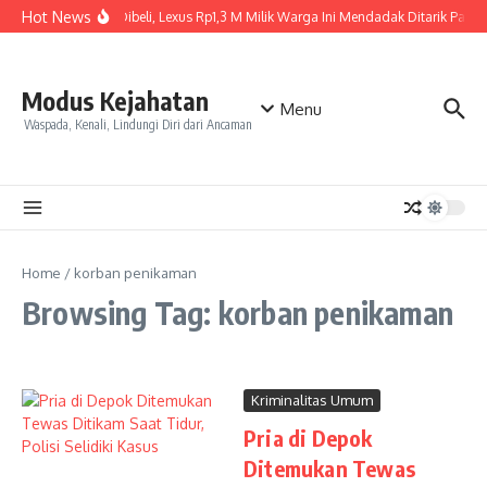
Skip to content
Hot News
Baru Dibeli, Lexus Rp1,3 M Milik Warga Ini Mendadak Ditarik Paksa,
Modus Kejahatan
Menu
Waspada, Kenali, Lindungi Diri dari Ancaman
Home
/
korban penikaman
Browsing Tag: korban penikaman
Kriminalitas Umum
Pria di Depok
Ditemukan Tewas