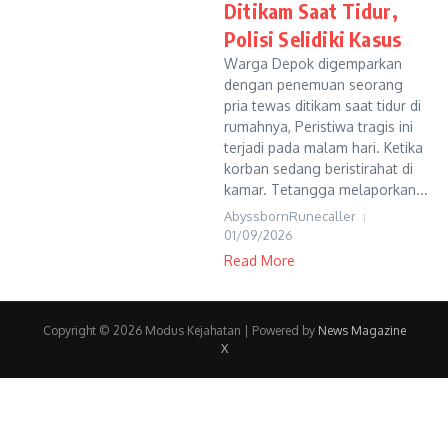
Ditikam Saat Tidur,
Polisi Selidiki Kasus
Warga Depok digemparkan
dengan penemuan seorang
pria tewas ditikam saat tidur di
rumahnya, Peristiwa tragis ini
terjadi pada malam hari. Ketika
korban sedang beristirahat di
kamar. Tetangga melaporkan...
AbyssbornRunecaller
01/09/2026
Read More
Copyright © 2026 Modus Kejahatan | Powered by
News Magazine
X