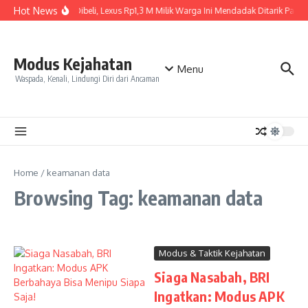
Skip to content
Hot News
Baru Dibeli, Lexus Rp1,3 M Milik Warga Ini Mendadak Ditarik Paksa,
Modus Kejahatan
Menu
Waspada, Kenali, Lindungi Diri dari Ancaman
Home
/
keamanan data
Browsing Tag: keamanan data
Modus & Taktik Kejahatan
Siaga Nasabah, BRI
Ingatkan: Modus APK