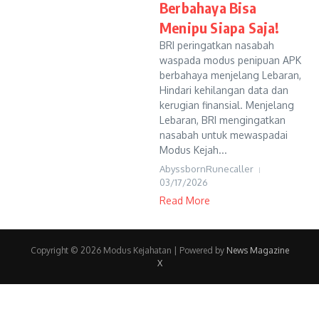
Berbahaya Bisa
Menipu Siapa Saja!
BRI peringatkan nasabah
waspada modus penipuan APK
berbahaya menjelang Lebaran,
Hindari kehilangan data dan
kerugian finansial. Menjelang
Lebaran, BRI mengingatkan
nasabah untuk mewaspadai
Modus Kejah...
AbyssbornRunecaller
03/17/2026
Read More
Copyright © 2026 Modus Kejahatan | Powered by
News Magazine
X