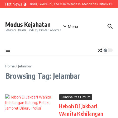
Skip to content
Hot News
Baru Dibeli, Lexus Rp1,3 M Milik Warga Ini Mendadak Ditarik Paksa,
Modus Kejahatan
Menu
Waspada, Kenali, Lindungi Diri dari Ancaman
Home
/
Jelambar
Browsing Tag: Jelambar
Kriminalitas Umum
Heboh Di Jakbar!
Wanita Kehilangan