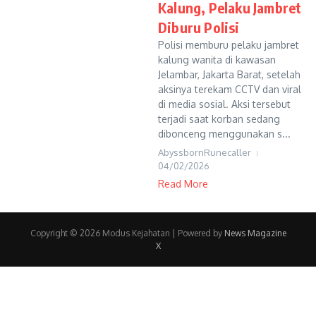
Kalung, Pelaku Jambret
Diburu Polisi
Polisi memburu pelaku jambret
kalung wanita di kawasan
Jelambar, Jakarta Barat, setelah
aksinya terekam CCTV dan viral
di media sosial. Aksi tersebut
terjadi saat korban sedang
dibonceng menggunakan s...
AbyssbornRunecaller
04/02/2026
Read More
Copyright © 2026 Modus Kejahatan | Powered by
News Magazine
X