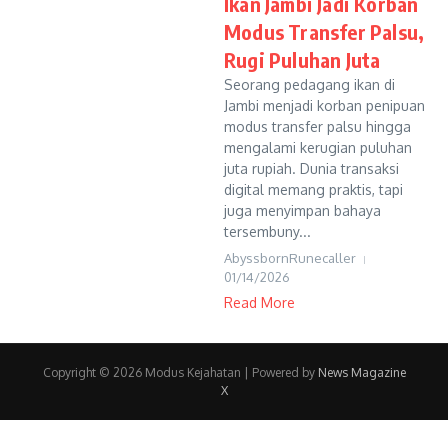
Ikan Jambi Jadi Korban
Modus Transfer Palsu,
Rugi Puluhan Juta
Seorang pedagang ikan di
Jambi menjadi korban penipuan
modus transfer palsu hingga
mengalami kerugian puluhan
juta rupiah. Dunia transaksi
digital memang praktis, tapi
juga menyimpan bahaya
tersembuny...
AbyssbornRunecaller
01/14/2026
Read More
Copyright © 2026 Modus Kejahatan | Powered by
News Magazine
X