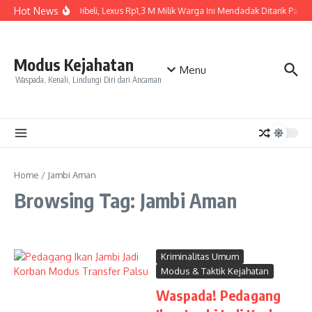
Skip to content
Hot News
Baru Dibeli, Lexus Rp1,3 M Milik Warga Ini Mendadak Ditarik Paksa,
Modus Kejahatan
Menu
Waspada, Kenali, Lindungi Diri dari Ancaman
Home
/
Jambi Aman
Browsing Tag: Jambi Aman
Kriminalitas Umum
Modus & Taktik Kejahatan
Waspada! Pedagang