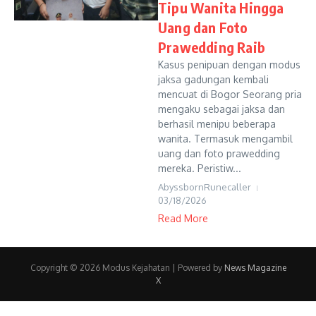
Tipu Wanita Hingga
Uang dan Foto
Prawedding Raib
Kasus penipuan dengan modus
jaksa gadungan kembali
mencuat di Bogor Seorang pria
mengaku sebagai jaksa dan
berhasil menipu beberapa
wanita. Termasuk mengambil
uang dan foto prawedding
mereka. Peristiw...
AbyssbornRunecaller
03/18/2026
Read More
Copyright © 2026 Modus Kejahatan | Powered by
News Magazine
X