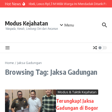
Skip to content
Hot News
Baru Dibeli, Lexus Rp1,3 M Milik Warga Ini Mendadak Ditarik Paksa,
Modus Kejahatan
Menu
Waspada, Kenali, Lindungi Diri dari Ancaman
Home
/
Jaksa Gadungan
Browsing Tag: Jaksa Gadungan
Modus & Taktik Kejahatan
Terungkap! Jaksa
Gadungan di Bogor